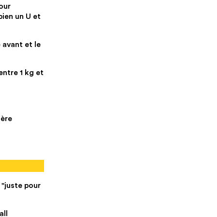
our
bien un U et
 avant et le
entre 1 kg et
ière
 "juste pour
all