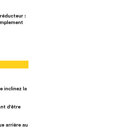
 réducteur :
 simplement
 inclinez la
ant d'être
ue arrière au