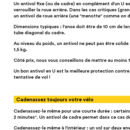
Un antivol fixe (ou de cadre) en complément d'un U e
verrouiller la roue arrière. Dans les cas critiques (gran
un antivol de roue arrière (une "menotte" comme on di
Dimensions typiques : l'anse doit être de 10 cm de lar
tube diagonal du cadre.
Au niveau du poids, un antivol ne peut pas être solid
1,5 kg.
Côté prix, nous vous conseillons de mettre au moins 
Un bon antivol en U est la meilleure protection contre 
tentative de vol !
Cadenassez toujours votre vélo
Cadenassez-le même pour une courte durée : certains v
2 minutes". Un antivol de cadre permet dans ce cas de 
Cadenassez-le même à l'intérieur : un vol sur deux envir