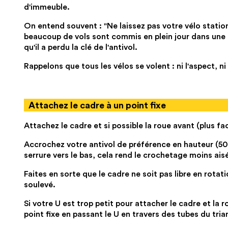
d'immeuble.
On entend souvent : "Ne laissez pas votre vélo statio
beaucoup de vols sont commis en plein jour dans une ru
qu'il a perdu la clé de l'antivol.
Rappelons que tous les vélos se volent : ni l'aspect, ni
Attachez le cadre à un point fixe
Attachez le cadre et si possible la roue avant (plus faci
Accrochez votre antivol de préférence en hauteur (50 c
serrure vers le bas, cela rend le crochetage moins ais
Faites en sorte que le cadre ne soit pas libre en rota
soulevé.
Si votre U est trop petit pour attacher le cadre et la r
point fixe en passant le U en travers des tubes du trian