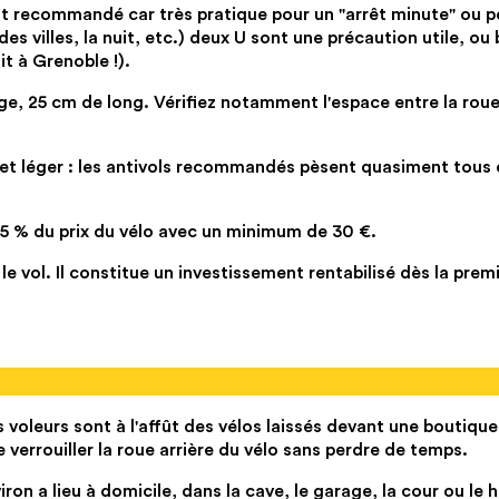
st recommandé car très pratique pour un "arrêt minute" ou p
des villes, la nuit, etc.) deux U sont une précaution utile, ou 
t à Grenoble !).
ge, 25 cm de long. Vérifiez notamment l'espace entre la roue
e et léger : les antivols recommandés pèsent quasiment tous 
15 % du prix du vélo avec un minimum de 30 €.
le vol. Il constitue un investissement rentabilisé dès la prem
oleurs sont à l'affût des vélos laissés devant une boutique
verrouiller la roue arrière du vélo sans perdre de temps.
on a lieu à domicile, dans la cave, le garage, la cour ou le h